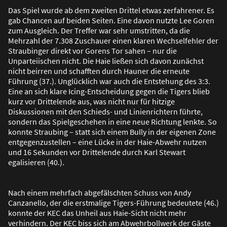
Das Spiel wurde ab dem zweiten Drittel etwas zerfahrener. Es
gab Chancen auf beiden Seiten. Eine davon nutzte Lee Goren
zum Ausgleich. Der Treffer war sehr umstritten, da die
Mehrzahl der 7.308 Zuschauer einen klaren Wechselfehler der
Straubinger direkt vor Gorens Tor sahen – nur die
Unparteiischen nicht. Die Haie lie
ß
en sich davon zunächst
nicht beirren und schafften durch Hauner die erneute
Führung (37.). Unglücklich war auch die Entstehung des 3:3.
Eine an sich klare Icing-Entscheidung gegen die Tigers blieb
kurz vor Drittelende aus, was nicht nur für hitzige
Diskussionen mit den Schieds- und Linienrichtern führte,
sondern das Spielgeschehen in eine neue Richtung lenkte. So
konnte Straubing – statt sich einem Bully in der eigenen Zone
entgegenzustellen – eine Lücke in der Haie-Abwehr nutzen
und 16 Sekunden vor Drittelende durch Karl Stewart
egalisieren (40.).
Nach einem mehrfach abgefälschten Schuss von Andy
Canzanello, der die erstmalige Tigers-Führung bedeutete (46.)
konnte der KEC das Unheil aus Haie-Sicht nicht mehr
verhindern. Der KEC biss sich am Abwehrbollwerk der Gäste