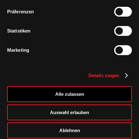
Präferenzen
Statistiken
Marketing
Details zeigen
CAPS & CO
CAPS & CO
CAPS & CO
Alle zulassen
Auswahl erlauben
Ablehnen