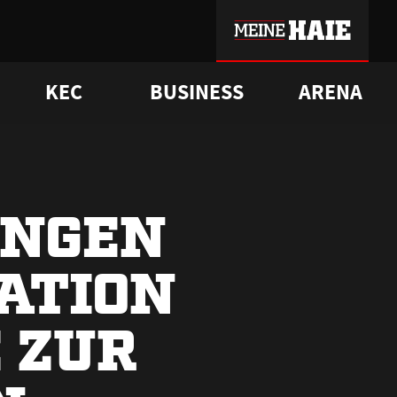
KEC
BUSINESS
ARENA
sgrü
mmer-Historie
pporter Club
Vorverkaufstermine
ß
e
FAQ
Geschichte
Service
UNGEN
ATION
 ZUR