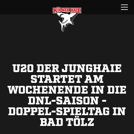
Zum
Menü
Inhalt
öffnen
springen
U20 DER JUNGHAIE
STARTET AM
WOCHENENDE IN DIE
DNL-SAISON -
DOPPEL-SPIELTAG IN
BAD TÖLZ