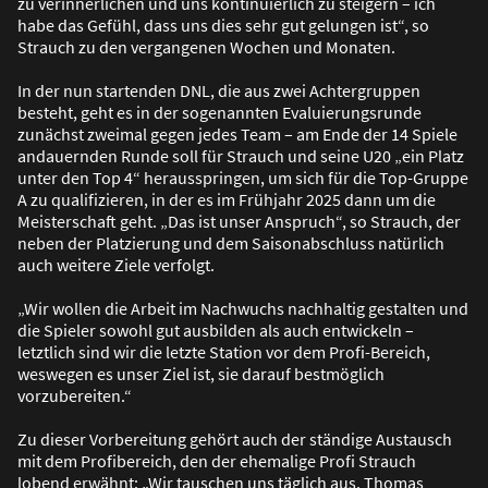
zu verinnerlichen und uns kontinuierlich zu steigern – ich
habe das Gefühl, dass uns dies sehr gut gelungen ist“, so
Strauch zu den vergangenen Wochen und Monaten.
In der nun startenden DNL, die aus zwei Achtergruppen
besteht, geht es in der sogenannten Evaluierungsrunde
zunächst zweimal gegen jedes Team – am Ende der 14 Spiele
andauernden Runde soll für Strauch und seine U20 „ein Platz
unter den Top 4“ herausspringen, um sich für die Top-Gruppe
A zu qualifizieren, in der es im Frühjahr 2025 dann um die
Meisterschaft geht. „Das ist unser Anspruch“, so Strauch, der
neben der Platzierung und dem Saisonabschluss natürlich
auch weitere Ziele verfolgt.
„Wir wollen die Arbeit im Nachwuchs nachhaltig gestalten und
die Spieler sowohl gut ausbilden als auch entwickeln –
letztlich sind wir die letzte Station vor dem Profi-Bereich,
weswegen es unser Ziel ist, sie darauf bestmöglich
vorzubereiten.“
Zu dieser Vorbereitung gehört auch der ständige Austausch
mit dem Profibereich, den der ehemalige Profi Strauch
lobend erwähnt: „Wir tauschen uns täglich aus. Thomas