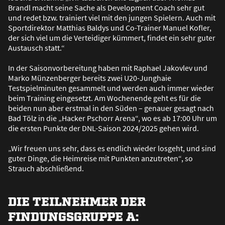
Brandl macht seine Sache als Development Coach sehr gut
und redet bzw. trainiert viel mit den jungen Spielern. Auch mit
Sportdirektor Matthias Baldys und Co-Trainer Manuel Kofler,
der sich viel um die Verteidiger kümmert, findet ein sehr guter
Austausch statt.“
In der Saisonvorbereitung haben mit Raphael Jakovlev und
Marko Münzenberger bereits zwei U20-Junghaie
Testspielminuten gesammelt und werden auch immer wieder
beim Training eingesetzt. Am Wochenende geht es für die
beiden nun aber erstmal in den Süden – genauer gesagt nach
Bad Tölz in die „Hacker Pschorr Arena“, wo es ab 17:00 Uhr um
die ersten Punkte der DNL-Saison 2024/2025 gehen wird.
„Wir freuen uns sehr, dass es endlich wieder losgeht, und sind
guter Dinge, die Heimreise mit Punkten anzutreten“, so
Strauch abschlie
ß
end.
DIE TEILNEHMER DER
FINDUNGSGRUPPE A: