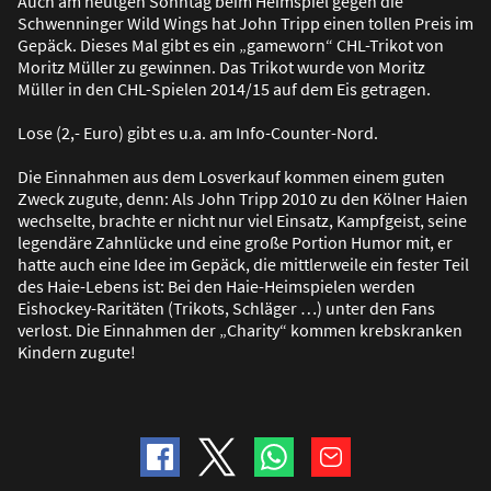
Auch am heutgen Sonntag beim Heimspiel gegen die
Schwenninger Wild Wings hat John Tripp einen tollen Preis im
Gepäck. Dieses Mal gibt es ein „gameworn“ CHL-Trikot von
Moritz Müller zu gewinnen. Das Trikot wurde von Moritz
Müller in den CHL-Spielen 2014/15 auf dem Eis getragen.
Lose (2,- Euro) gibt es u.a. am Info-Counter-Nord.
Die Einnahmen aus dem Losverkauf kommen einem guten
Zweck zugute, denn: Als John Tripp 2010 zu den Kölner Haien
wechselte, brachte er nicht nur viel Einsatz, Kampfgeist, seine
legendäre Zahnlücke und eine gro
ß
e Portion Humor mit, er
hatte auch eine Idee im Gepäck, die mittlerweile ein fester Teil
des Haie-Lebens ist: Bei den Haie-Heimspielen werden
Eishockey-Raritäten (Trikots, Schläger …) unter den Fans
verlost. Die Einnahmen der „Charity“ kommen krebskranken
Kindern zugute!