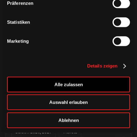
Präferenzen
Statistiken
Marketing
Details zeigen
Alle zulassen
MONTAG, 10. AUGUST 2026
Vorverkauf für vier weitere Liga-
Auswahl erlauben
Heimspiele startet - Mitglieder-
Vorverkauf ab Dienstag
Ablehnen
Saison 2026/2027
Tickets