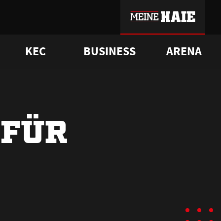
KEC
BUSINESS
ARENA
sgrü
mmer-Historie
pporter Club
Vorverkaufstermine
ß
e
FAQ
Geschichte
Service
 FÜR