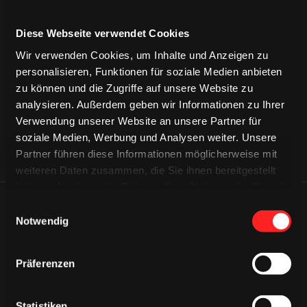
Diese Webseite verwendet Cookies
CAPS & CO
CAPS & CO
Wir verwenden Cookies, um Inhalte und Anzeigen zu
CAPS & CO
personalisieren, Funktionen für soziale Medien anbieten
zu können und die Zugriffe auf unsere Website zu
analysieren. Außerdem geben wir Informationen zu Ihrer
Verwendung unserer Website an unsere Partner für
soziale Medien, Werbung und Analysen weiter. Unsere
Partner führen diese Informationen möglicherweise mit
weiteren Daten zusammen, die Sie ihnen bereitgestellt
haben oder die sie im Rahmen Ihrer Nutzung der Dienste
gesammelt haben.
Einwilligungsauswahl
ÄHNLICHE NEWS
Notwendig
Präferenzen
Statistiken