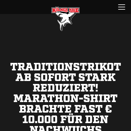
Zum
Menü
Inhalt
öffnen
springen
TRADITIONSTRIKOT
AB SOFORT STARK
REDUZIERT!
MARATHON-SHIRT
BRACHTE FAST €
10.000 FÜR DEN
NACHWUCHS