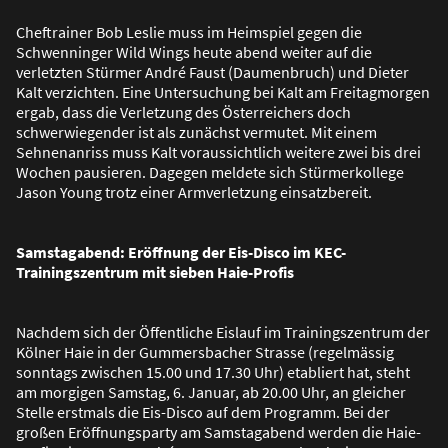
Cheftrainer Bob Leslie muss im Heimspiel gegen die
Schwenninger Wild Wings heute abend weiter auf die
verletzten Stürmer André Faust (Daumenbruch) und Dieter
Kalt verzichten. Eine Untersuchung bei Kalt am Freitagmorgen
ergab, dass die Verletzung des Österreichers doch
schwerwiegender ist als zunächst vermutet. Mit einem
Sehnenanriss muss Kalt voraussichtlich weitere zwei bis drei
Wochen pausieren. Dagegen meldete sich Stürmerkollege
Jason Young trotz einer Armverletzung einsatzbereit.
Samstagabend: Eröffnung der Eis-Disco im KEC-
Trainingszentrum mit sieben Haie-Profis
Nachdem sich der Öffentliche Eislauf im Trainingszentrum der
Kölner Haie in der Gummersbacher Strasse (regelmässig
sonntags zwischen 15.00 und 17.30 Uhr) etabliert hat, steht
am morgigen Samstag, 6. Januar, ab 20.00 Uhr, an gleicher
Stelle erstmals die Eis-Disco auf dem Programm. Bei der
gro
ß
en Eröffnungsparty am Samstagabend werden die Haie-