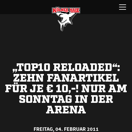
Zum
Menü
Inhalt
öffnen
springen
„TOP10 RELOADED“:
ZEHN FANARTIKEL
FÜR JE € 10,-! NUR AM
SONNTAG IN DER
ARENA
FREITAG, 04. FEBRUAR 2011