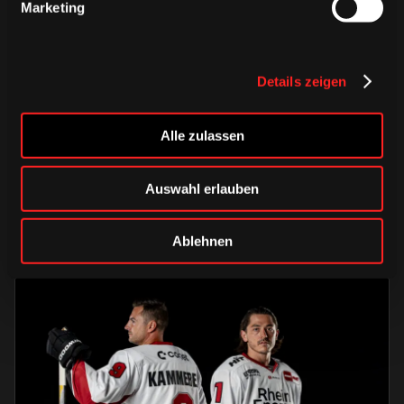
Marketing
Details zeigen
DONNERSTAG, 06. AUGUST 2026
Alle Infos zum öffentlichen
Trainingsauftakt am Sonntag im
Alle zulassen
Haie-Zentrum
Auswahl erlauben
Saison 2026/2027
Ablehnen