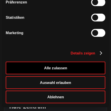
ÄHNLICHE NEWS
Präferenzen
Statistiken
Marketing
Details zeigen
Alle zulassen
Auswahl erlauben
DONNERSTAG, 06. AUGUST 2026
Alle Infos zum öffentlichen
Ablehnen
Trainingsauftakt am Sonntag im
Haie-Zentrum