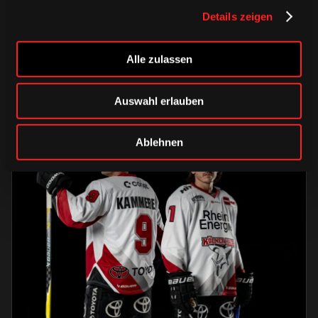
Trainingsauftakt am Sonntag im
Details zeigen
Haie-Zentrum
Alle zulassen
Saison 2026/2027
Auswahl erlauben
Ablehnen