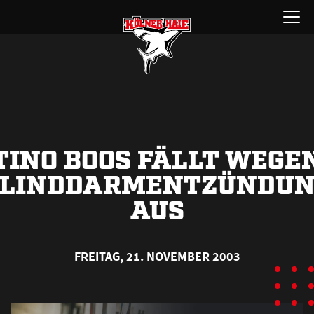
Zum
Menü
Inhalt
öffnen
springen
TINO BOOS FÄLLT WEGE
BLINDDARMENTZÜNDUN
AUS
FREITAG, 21. NOVEMBER 2003