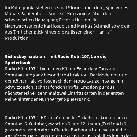
Im Mittelpunkt stehen diesmal Stories über den „Spieler des
Monats September“, Andreas Morczinietz, über den
schwedischen Neuzugang Fredrik Nilsson, die
Nachwuchstalente Kai Hospelt und Markus Schmidt sowie ein
ausführlicher Blick hinter die Kulissen einer „FanTV“-
Produktion.
Eishockey hautnah – mit Radio Köln 107,1 an die
Spielerbank
Radio Köln 107,1 bietet den Kölner Eishockey-Fans am
Sonntag eine ganz besondere Attraktion. Der Medienpartner
der Kölner Haie verlost nach dem Motto „Auge in Auge mit
schwitzenden, schnaufenden Profis, Emotion pur aus
nächster Nähe“ zehn mal zwei Eintrittskarten in der ersten
Reihe hinter der Nürnberger Spielerbank.
Radio Köln 107,1-Hörer können die Tickets am kommenden
Sonntag, 6. Oktober, zwischen 9 und 12 Uhr im „Treff nach 9“
gewinnen. Moderatorin Claudia Barbonus freut sich auf die
Anrufe der Haie-Fans unter 0221-951 99 99. Spielbeginn in der