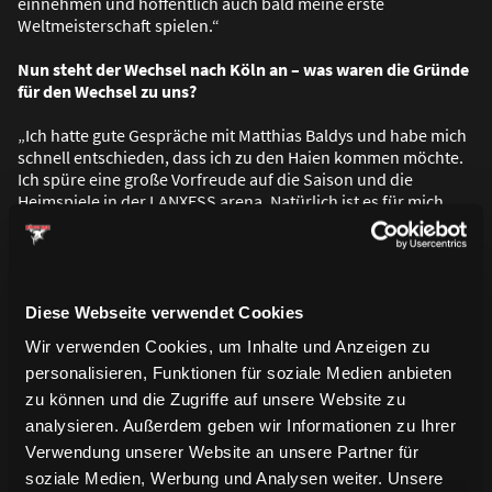
einnehmen und hoffentlich auch bald meine erste
Weltmeisterschaft spielen.“
Nun steht der Wechsel nach Köln an – was waren die Gründe
für den Wechsel zu uns?
„Ich hatte gute Gespräche mit Matthias Baldys und habe mich
schnell entschieden, dass ich zu den Haien kommen möchte.
Ich spüre eine gro
ß
e Vorfreude auf die Saison und die
Heimspiele in der LANXESS arena. Natürlich ist es für mich
auch schön, wieder näher an meiner Heimat zu sein.“
Und du kennst ja auch bereits einige der Jungs?
„Das stimmt, insbesondere die jüngeren deutschen Spieler
Diese Webseite verwendet Cookies
wie Dominik Bokk oder auch Jan Luca Sennhenn. Vor allem
Wir verwenden Cookies, um Inhalte und Anzeigen zu
‚Bokki‘ kenne ich schon recht lange und habe einige Turniere
personalisieren, Funktionen für soziale Medien anbieten
im Nachwuchs mit ihm gespielt. Dazu kennen ich den einen
oder anderen von der Nationalmannschaft und mit Gregor
zu können und die Zugriffe auf unsere Website zu
MacLeod habe ich zwei Jahre in Nürnberg gespielt.“
analysieren. Außerdem geben wir Informationen zu Ihrer
Verwendung unserer Website an unsere Partner für
Nun steht erstmals der Sommer an – wie sehen die nächsten
soziale Medien, Werbung und Analysen weiter. Unsere
Wochen für dich aus?