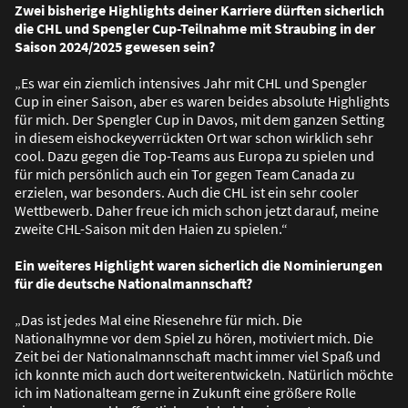
Zwei bisherige Highlights deiner Karriere dürften sicherlich
die CHL und Spengler Cup-Teilnahme mit Straubing in der
Saison 2024/2025 gewesen sein?
„Es war ein ziemlich intensives Jahr mit CHL und Spengler
Cup in einer Saison, aber es waren beides absolute Highlights
für mich. Der Spengler Cup in Davos, mit dem ganzen Setting
in diesem eishockeyverrückten Ort war schon wirklich sehr
cool. Dazu gegen die Top-Teams aus Europa zu spielen und
für mich persönlich auch ein Tor gegen Team Canada zu
erzielen, war besonders. Auch die CHL ist ein sehr cooler
Wettbewerb. Daher freue ich mich schon jetzt darauf, meine
zweite CHL-Saison mit den Haien zu spielen.“
Ein weiteres Highlight waren sicherlich die Nominierungen
für die deutsche Nationalmannschaft?
„Das ist jedes Mal eine Riesenehre für mich. Die
Nationalhymne vor dem Spiel zu hören, motiviert mich. Die
Zeit bei der Nationalmannschaft macht immer viel Spa
ß
und
ich konnte mich auch dort weiterentwickeln. Natürlich möchte
ich im Nationalteam gerne in Zukunft eine grö
ß
ere Rolle