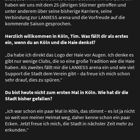
haben wir uns mit dem 25-jährigen Stürmer getroffen und
unter anderem über seine bisherige Karriere, seine
Verbindung zur LANXESS arena und die Vorfreude auf die
kommende Saison gesprochen.
Herzlich willkommen in Köln, Tim. Was fällt dir als erstes
ein, wenn du an Köln und die Haie denkst?
„Da habe ich direkt das Logo der Haie vor Augen. Ich denke es
gibt nur wenige Clubs, die so eine gro
ß
e Tradition wie die Haie
haben. Als zweites fällt mir die LANXESS arena ein und wie viel
Support die Stadt dem Verein gibt – da freue ich mich schon
sehr drauf, dies zu spüren.“
Du bist heute nicht zum ersten Mal in Köln. Wie hat dir die
Stadt bisher gefallen?
„Ich war schon ein paar Mal in Köln, das stimmt – es ist ja nicht
so weit von meiner Heimat weg, daher kenne schon ein paar
Ecken. Jetzt freue ich mich, die Stadt in nächster Zeit mehr zu
erkunden.“