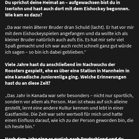
Du sprichst deine Heimat an – aufgewachsen bist du in
Iserlohn und hast auch dort mit dem Eishockey begonnen.
Wie kam es dazu?
„Da war mein älterer Bruder dran Schuld (lacht). Er hat vor mir
mit dem Eishockeyspielen angefangen und da wollte ich als
kleiner Bruder natürlich auch aufs Eis. Es hat mir sehr viel
Spa
ß
gemacht und ich war auch recht schnell ganz gut würde
ich sagen – so bin ich dabei geblieben.“
Viele Jahre hast du anschlie
ß
end im Nachwuchs der
Roosters gespielt, ehe es über eine Station in Mannheim in
eine kanadische Juniorenliga ging. Welche Erinnerungen
hast du an diese Zeit?
„Das Jahr in Kanada war sehr besonders – nicht nur sportlich,
sondern vor allem als Person. Man ist etwas auf sich alleine
gestellt, lernt eine andere Kultur kennen und lebt in einer
Gastfamilie. Die Zeit war sehr wertvoll für mich und hatte
einen Einfluss darauf, wie ich zu der Person geworden bin, die
ich heute bin.“
Nach dem Jahr ging es zurück nach Deutschland und du