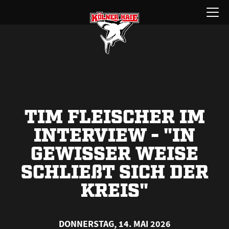
Zum
Menü
Inhalt
öffnen
springen
TIM FLEISCHER IM
INTERVIEW - "IN
GEWISSER WEISE
SCHLIE
ß
T SICH DER
KREIS"
DONNERSTAG, 14. MAI 2026