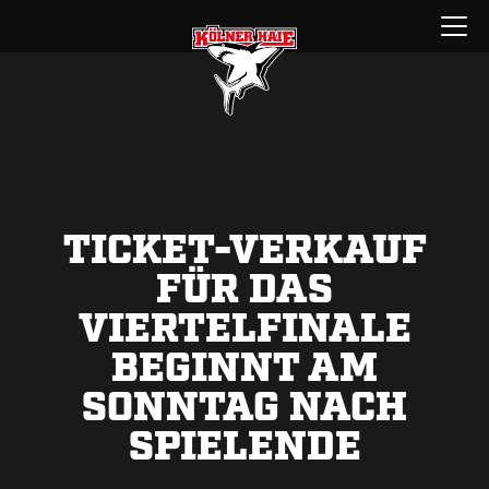
Zum
Menü
Inhalt
öffnen
springen
TICKET-VERKAUF
FÜR DAS
VIERTELFINALE
BEGINNT AM
SONNTAG NACH
SPIELENDE