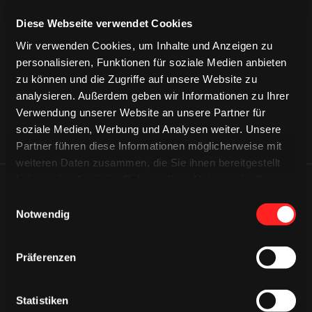
CAPS & CO
Diese Webseite verwendet Cookies
CAPS & CO
CAPS & CO
Wir verwenden Cookies, um Inhalte und Anzeigen zu
personalisieren, Funktionen für soziale Medien anbieten
zu können und die Zugriffe auf unsere Website zu
analysieren. Außerdem geben wir Informationen zu Ihrer
Verwendung unserer Website an unsere Partner für
soziale Medien, Werbung und Analysen weiter. Unsere
Partner führen diese Informationen möglicherweise mit
weiteren Daten zusammen, die Sie ihnen bereitgestellt
haben oder die sie im Rahmen Ihrer Nutzung der Dienste
ÄHNLICHE NEWS
gesammelt haben.
Einwilligungsauswahl
Notwendig
Präferenzen
Statistiken