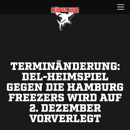
Zum
Menü
Inhalt
öffnen
springen
TERMINÄNDERUNG:
DEL-HEIMSPIEL
GEGEN DIE HAMBURG
FREEZERS WIRD AUF
2. DEZEMBER
VORVERLEGT