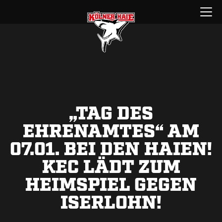
Zum
Menü
Inhalt
öffnen
springen
„TAG DES
EHRENAMTES“ AM
07.01. BEI DEN HAIEN!
KEC LÄDT ZUM
HEIMSPIEL GEGEN
ISERLOHN!