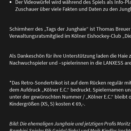
Der Videowürfel wird während des Spiels als Info-P
Zuschauer über viele Fakten und Daten zu den Jung
Schirmherr des „Tags der Junghaie“ ist Thomas Breue
Verwaltungsratsmitglied im Kölner Eishockey-Club „Die 
Als Dankeschön für ihre Unterstützung laden die Haie z
Nachwuchspieler und –spielerinnen in die LANXESS are
*Das Retro-Sondertrikot ist auf dem Rücken regulär m
dem Aufdruck „Kölner E.C.“ bedruckt. Spielernamen u
unter der gewünschten Nummer / „Kölner E.C.“ bleibt o
Kindergrö
ß
en (XS, S) kosten € 69,-.
Bild: Die ehemaligen Junghaie und jetztigen Profis Moritz
Bambini-Spieler Rik Gaidel (links) und Maik Kindler (rechts