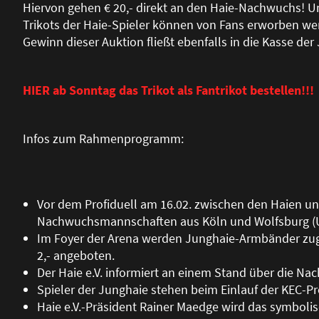
Hiervon gehen € 20,- direkt an den Haie-Nachwuchs! U
Trikots der Haie-Spieler können von Fans erworben wer
Gewinn dieser Auktion flie
ß
t ebenfalls in die Kasse der
HIER ab Sonntag das Trikot als Fantrikot bestellen!!!
Infos zum Rahmenprogramm:
Vor dem Profiduell am 16.02. zwischen den Haien un
Nachwuchsmannschaften aus Köln und Wolfsburg (U
Im Foyer der Arena werden Junghaie-Armbänder zu
2,- angeboten.
Der Haie e.V. informiert an einem Stand über die N
Spieler der Junghaie stehen beim Einlauf der KEC-Pro
Haie e.V.-Präsident Rainer Maedge wird das symboli