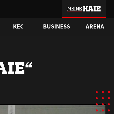
KEC
BUSINESS
ARENA
sgrü
mmer-Historie
pporter Club
Vorverkaufstermine
ß
e
FAQ
Geschichte
Service
AIE“