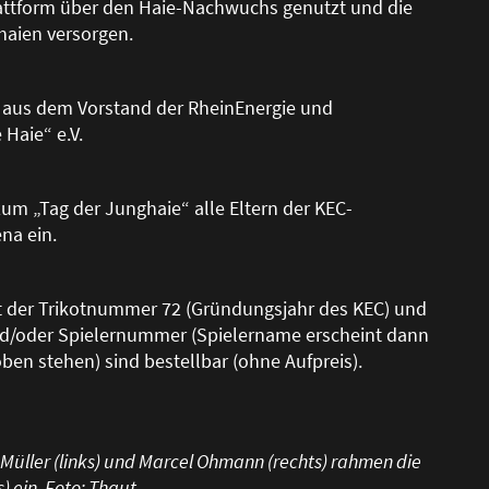
lattform über den Haie-Nachwuchs genutzt und die
haien versorgen.
r aus dem Vorstand der RheinEnergie und
Haie“ e.V.
um „Tag der Junghaie“ alle Eltern der KEC-
na ein.
it der Trikotnummer 72 (Gründungsjahr des KEC) und
nd/oder Spielernummer (Spielername erscheint dann
ben stehen) sind bestellbar (ohne Aufpreis).
 Müller (links) und Marcel Ohmann (rechts) rahmen die
) ein, Foto: Thaut