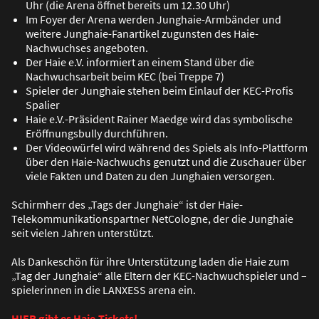
Uhr (die Arena öffnet bereits um 12.30 Uhr)
Im Foyer der Arena werden Junghaie-Armbänder und
weitere Junghaie-Fanartikel zugunsten des Haie-
Nachwuchses angeboten.
Der Haie e.V. informiert an einem Stand über die
Nachwuchsarbeit beim KEC (bei Treppe 7)
Spieler der Junghaie stehen beim Einlauf der KEC-Profis
Spalier
Haie e.V.-Präsident Rainer Maedge wird das symbolische
Eröffnungsbully durchführen.
Der Videowürfel wird während des Spiels als Info-Plattform
über den Haie-Nachwuchs genutzt und die Zuschauer über
viele Fakten und Daten zu den Junghaien versorgen.
Schirmherr des „Tags der Junghaie“ ist der Haie-
Telekommunikationspartner NetCologne, der die Junghaie
seit vielen Jahren unterstützt.
Als Dankeschön für ihre Unterstützung laden die Haie zum
„Tag der Junghaie“ alle Eltern der KEC-Nachwuchspieler und –
spielerinnen in die LANXESS arena ein.
HIER gibt es Haie-Tickets!