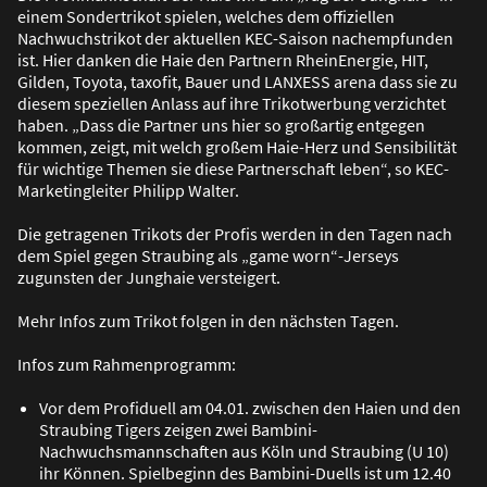
einem Sondertrikot spielen, welches dem offiziellen
Nachwuchstrikot der aktuellen KEC-Saison nachempfunden
ist. Hier danken die Haie den Partnern RheinEnergie, HIT,
Gilden, Toyota, taxofit, Bauer und LANXESS arena dass sie zu
diesem speziellen Anlass auf ihre Trikotwerbung verzichtet
haben. „Dass die Partner uns hier so gro
ß
artig entgegen
kommen, zeigt, mit welch gro
ß
em Haie-Herz und Sensibilität
für wichtige Themen sie diese Partnerschaft leben“, so KEC-
Marketingleiter Philipp Walter.
Die getragenen Trikots der Profis werden in den Tagen nach
dem Spiel gegen Straubing als „game worn“-Jerseys
zugunsten der Junghaie versteigert.
Mehr Infos zum Trikot folgen in den nächsten Tagen.
Infos zum Rahmenprogramm:
Vor dem Profiduell am 04.01. zwischen den Haien und den
Straubing Tigers zeigen zwei Bambini-
Nachwuchsmannschaften aus Köln und Straubing (U 10)
ihr Können. Spielbeginn des Bambini-Duells ist um 12.40