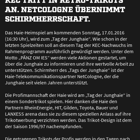
AN. NETCOLOGNE ÜBERNIMMT
SCHIRMHERRSCHAFT.
Das Haie-Heimspiel am kommenden Sonntag, 17.01.2016
(16:30 Uhr), wird zum „Tag der Junghaie“. Wie schon in der
letzten Spielzeiten soll an diesem Tag der KEC-Nachwuchs im
Rahmenprogramm ausführlich gewürdigt werden. Unter dem
Motto „PÄNZ OM IES“ werden viele Aktionen gestartet, um
über die Junghaie zu informieren und ihre wertvolle Arbeit zu
unterstützen. Schirmherr des „Tags der Junghaie“ ist der
Haie-Telekommunikationspartner NetCologne, der die
Junghaie seit vielen Jahren unterstützt.
Die Profimannschaft der Haie wird am „Tag der Junghaie“ in
einem Sondertrikot spielen. Hier danken die Haie den
Partnern RheinEnergie, HIT, Gilden, Toyota, Bauer und
LANXESS arena dass sie zu diesem speziellen Anlass auf ihre
Trikotwerbung verzichten werden. Das Trikot-Design ist dem
der Saison 1996/97 nachempfunden.
Die getragenen Trikots der Profis werden in den Tagen nach