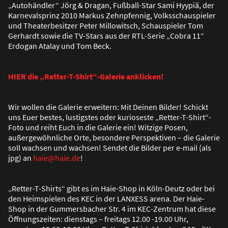
„Autohändler“ Jörg & Dragan, Fu
ß
ball-Star Sami Hyypiä, der
Karnevalsprinz 2010 Markus Zehnpfennig, Volksschauspieler
und Theaterbesitzer Peter Millowitsch, Schauspieler Tom
Gerhardt sowie die TV-Stars aus der RTL-Serie „Cobra 11“
Erdogan Atalay und Tom Beck.
HIER die „Retter-T-Shirt“-Galerie anklicken!
Wir wollen die Galerie erweitern: Mit Deinen Bilder! Schickt
uns Euer bestes, lustigstes oder kurioseste „Retter-T-Shirt“-
Foto und reiht Euch in die Galerie ein! Witzige Posen,
au
ß
ergewöhnliche Orte, besondere Perspektiven – die Galerie
soll wachsen und wachsen! Sendet die Bilder per e-mail (als
jpg) an
haie@haie.de
!
„Retter-T-Shirts“ gibt es im Haie-Shop in Köln-Deutz oder bei
den Heimspielen des KEC in der LANXESS arena. Der Haie-
Shop in der Gummersbacher Str. 4 im KEC-Zentrum hat diese
Öffnungszeiten: dienstags – freitags 12.00 -19.00 Uhr,