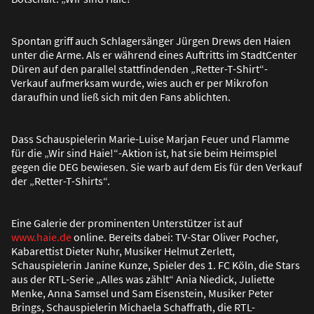
Spontan griff auch Schlagersänger Jürgen Drews den Haien
unter die Arme. Als er während eines Auftritts im StadtCenter
Düren auf den parallel stattfindenden „Retter-T-Shirt“-
Verkauf aufmerksam wurde, wies auch er per Mikrofon
daraufhin und lie
ß
sich mit den Fans ablichten.
Dass Schauspielerin Marie-Luise Marjan Feuer und Flamme
für die „Wir sind Haie!“-Aktion ist, hat sie beim Heimspiel
gegen die DEG bewiesen. Sie warb auf dem Eis für den Verkauf
der „Retter-T-Shirts“.
Eine Galerie der prominenten Unterstützer ist auf
www.haie.de
online. Bereits dabei: TV-Star Oliver Pocher,
Kabarettist Dieter Nuhr, Musiker Helmut Zerlett,
Schauspielerin Janine Kunze, Spieler des 1. FC Köln, die Stars
aus der RTL-Serie „Alles was zählt“ Ania Niedick, Juliette
Menke, Anna Samsel und Sam Eisenstein, Musiker Peter
Brings, Schauspielerin Michaela Schaffrath, die RTL-