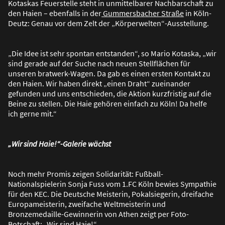
Kotaskas Feuerstelle steht in unmittelbarer Nachbarschaft zu
den Haien – ebenfalls in der
Gummersbacher Stra
ß
e
in Köln-
Deutz: Genau vor dem Zelt der „Körperwelten“-Ausstellung.
„Die Idee ist sehr spontan entstanden“, so Mario Kotaska, „wir
sind gerade auf der Suche nach neuen Stellflächen für
unseren bratwerk-Wagen. Da gab es einen ersten Kontakt zu
den Haien. Wir haben direkt „einen Draht“ zueinander
gefunden und uns entschieden, die Aktion kurzfristig auf die
Beine zu stellen. Die Haie gehören einfach zu Köln! Da helfe
ich gerne mit.“
„Wir sind Haie!“-Galerie wächst
Noch mehr Promis zeigen Solidarität: Fu
ß
ball-
Nationalspielerin Sonja Fuss vom 1.FC Köln bewies Sympathie
für den KEC. Die Deutsche Meisterin, Pokalsiegerin, dreifache
Europameisterin, zweifache Weltmeisterin und
Bronzemedaille-Gewinnerin von Athen zeigt per Foto-
Botschaft: „Wir sind Haie!“