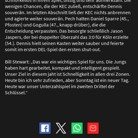
wenigen Chancen, die der KEC zulie
ß
, entschärfte Dennis
souverän. Im letzten Abschnitt lie
ß
der KEC nichts anbrennen
und agierte weiter souverän. Pech hatten Daniel Sparre (45.,
Pfosten) und Gogulla (47., knapp drüber), die die
Entscheidung verpassten. Das besorgte schlie
ß
lich Jason
Jaspers, der bei doppelter Überzahl das 3:0 für Köln erzielte
(54.). Dennis hielt seinen Kasten weiter sauber und feierte
somit im ersten DEL-Spiel den ersten shut-out.
Bill Stewart: „Das war ein wichtiges Spiel für uns. Die Jungs
haben hart gearbeitet, kompakt und intelligent gespielt.
Unser Ziel in diesem jaht ist Schnelligkeit in allen drei Zonen.
Heute bin ich sehr zufrieden, aber Sonntag ist ein neuer Tag.
Heute war unser Unterzahlspiel im zweiten Drittel der
Schlüssel.“