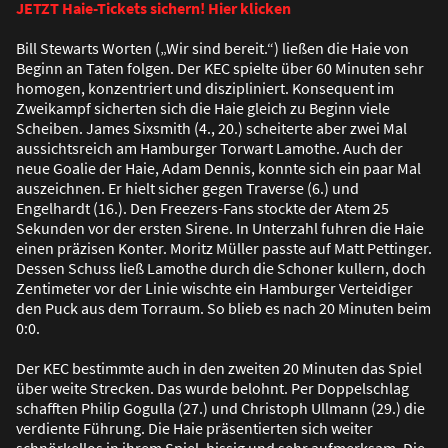
JETZT Haie-Tickets sichern! Hier klicken
Bill Stewarts Worten („Wir sind bereit.“) lie
ß
en die Haie von
Beginn an Taten folgen. Der KEC spielte über 60 Minuten sehr
homogen, konzentriert und diszipliniert. Konsequent im
Zweikampf sicherten sich die Haie gleich zu Beginn viele
Scheiben. James Sixsmith (4., 20.) scheiterte aber zwei Mal
aussichtsreich am Hamburger Torwart Lamothe. Auch der
neue Goalie der Haie, Adam Dennis, konnte sich ein paar Mal
auszeichnen. Er hielt sicher gegen Traverse (6.) und
Engelhardt (16.). Den Freezers-Fans stockte der Atem 25
Sekunden vor der ersten Sirene. In Unterzahl fuhren die Haie
einen präzisen Konter. Moritz Müller passte auf Matt Pettinger.
Dessen Schuss lie
ß
Lamothe durch die Schoner kullern, doch
Zentimeter vor der Linie wischte ein Hamburger Verteidiger
den Puck aus dem Torraum. So blieb es nach 20 Minuten beim
0:0.
Der KEC bestimmte auch in den zweiten 20 Minuten das Spiel
über weite Strecken. Das wurde belohnt. Per Doppelschlag
schafften Philip Gogulla (27.) und Christoph Ullmann (29.) die
verdiente Führung. Die Haie präsentierten sich weiter
schnörkellos in ihrem Spiel, bissig und sehr aufmerksam. Die