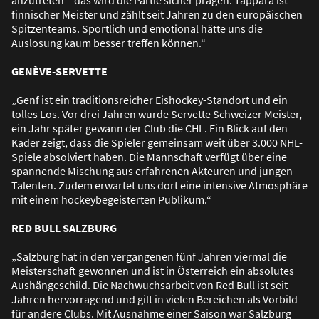
anzutreten – das wird die Partie sicher prägen. Tappara ist
finnischer Meister und zählt seit Jahren zu den europäischen
Spitzenteams. Sportlich und emotional hätte uns die
Auslosung kaum besser treffen können.“
GENÈVE-SERVETTE
„Genf ist ein traditionsreicher Eishockey-Standort und ein
tolles Los. Vor drei Jahren wurde Servette Schweizer Meister,
ein Jahr später gewann der Club die CHL. Ein Blick auf den
Kader zeigt, dass die Spieler gemeinsam weit über 3.000 NHL-
Spiele absolviert haben. Die Mannschaft verfügt über eine
spannende Mischung aus erfahrenen Akteuren und jungen
Talenten. Zudem erwartet uns dort eine intensive Atmosphäre
mit einem hockeybegeisterten Publikum.“
RED BULL SALZBURG
„Salzburg hat in den vergangenen fünf Jahren viermal die
Meisterschaft gewonnen und ist in Österreich ein absolutes
Aushängeschild. Die Nachwuchsarbeit von Red Bull ist seit
Jahren hervorragend und gilt in vielen Bereichen als Vorbild
für andere Clubs. Mit Ausnahme einer Saison war Salzburg