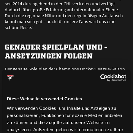
seit 2014 durchgehend in der CHL vertreten und verfügt
dadurch über gro
ß
e Erfahrung auf internationaler Ebene.
Durch die regionale Nähe und den regelmä
ß
igen Austausch
kennt man sich gut – auch für unsere Fans wird das eine
schöne Reise.“
GENAUER SPIELPLAN UND -
ANSETZUNGEN FOLGEN
Der genaue Spielplan der Champions Hockey League-Saison
2026/27 wird im Juni veröffentlicht. Sobald die Partien
terminiert sind, informieren wir euch auf unseren Kanälen
über die genauen Ansetzungen sowie natürlich über das
Ticketverfahren für die CHL-Spiele.
Diese Webseite verwendet Cookies
Wir verwenden Cookies, um Inhalte und Anzeigen zu
Champions Hockey League
Saison 2026/2027
personalisieren, Funktionen für soziale Medien anbieten
zu können und die Zugriffe auf unsere Website zu
analysieren. Außerdem geben wir Informationen zu Ihrer