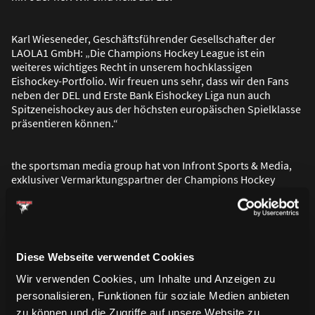
Karl Wieseneder, Geschäftsführender Gesellschafter der
LAOLA1 GmbH: „Die Champions Hockey League ist ein
weiteres wichtiges Recht in unserem hochklassigen
Eishockey-Portfolio. Wir freuen uns sehr, dass wir den Fans
neben der DEL und Erste Bank Eishockey Liga nun auch
Spitzeneishockey aus der höchsten europäischen Spielklasse
präsentieren können.“
the sportsman media group hat von Infront Sports & Media,
exklusiver Vermarktungspartner der Champions Hockey
League, den Auftrag für die Vermarktung der Medienrechte
der Champions Hockey League in Deutschland, Österreich
und der Schweiz erhalten. In der Schweiz werden die
Schweizerische Radio- und Fernsehgesellschaft (SRG) sowie
der Pay-TV-Sender Teleclub exklusiv von der Champions
Diese Webseite verwendet Cookies
Hockey League berichten.
Wir verwenden Cookies, um Inhalte und Anzeigen zu
personalisieren, Funktionen für soziale Medien anbieten
zu können und die Zugriffe auf unsere Website zu