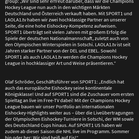
group: „Wir sind sehr erfreut darüber, dass wir die Champions
Hockey League nun auch in den wichtigen Märkten
Deutschland und Österreich verkauft haben. Mit SPORT1 und
LAOLA1.tv haben wir zwei hochklassige Partner an unserer
Seite, die eine hohe Eishockey-Kompetenz aufweisen.
SPORT1 überträgt seit vielen Jahren mit gro
ß
em Erfolg die
Spiele der deutschen Nationalmannschaft, zuletzt auch von
den Olympischen Winterspielen in Sotschi. LAOLA1.tv ist seit
Jahren starker Partner von der DEL und EBEL. Sowohl
SPORT1 als auch LAOLA1.tv werden die Champions Hockey
League in hochklassiger Art und Weise präsentieren.“
Olaf Schröder, Geschäftsführer von SPORT1: „Endlich hat
auch das europäische Eishockey seine kontinentale
Königsklasse! Und auf SPORT1 sind die Zuschauer vom ersten
Spieltag an live im Free-TV dabei! Mit der Champions Hockey
League bauen wir unser Portfolio an internationalen
Eishockey-Highlights weiter aus – über die Liveübertragungen
der Olympischen Eishockey-Turniere in Sotschi, der WM sowie
des Deutschland Cups hinaus. Auf SPORT1 US haben wir
zudem ab dieser Saison die NHL live im Programm. Sommer
hin oder her: Wir sind hei
ß
auf Eis!“