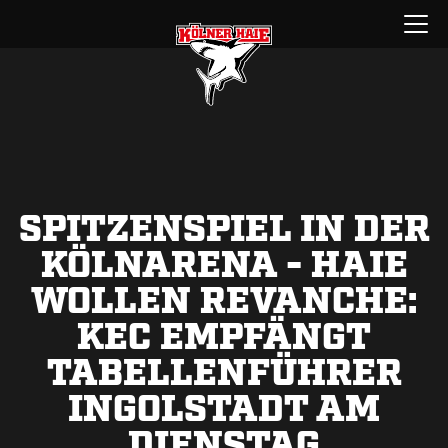
Zum
Menü
Inhalt
öffnen
springen
SPITZENSPIEL IN DER
KÖLNARENA - HAIE
WOLLEN REVANCHE:
KEC EMPFÄNGT
TABELLENFÜHRER
INGOLSTADT AM
DIENSTAG