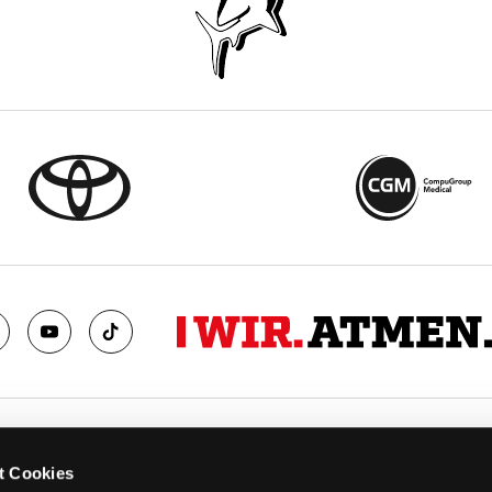
TS
FANS
t Cookies