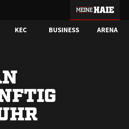
KEC
BUSINESS
ARENA
sgrü
mmer-Historie
pporter Club
Vorverkaufstermine
ß
e
FAQ
Geschichte
Service
AN
NFTIG
 UHR