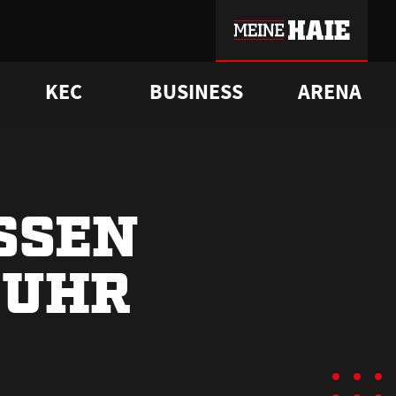
KEC
BUSINESS
ARENA
sgrü
mmer-Historie
pporter Club
Vorverkaufstermine
ß
e
FAQ
Geschichte
Service
ASSEN
 UHR