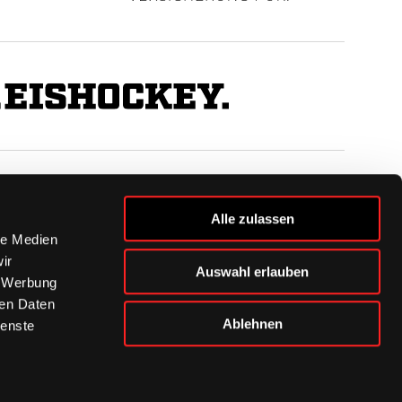
BUSINESS
Alle zulassen
Ihre Ansprechpartner
le Medien
VIP-Tickets & Logen
ir
Auswahl erlauben
Partner
, Werbung
BISSness Club
ren Daten
Supporter Club
Ablehnen
ienste