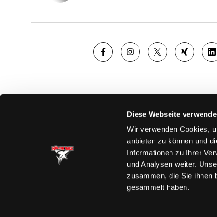
SAISON
TICKE
Diese Webseite verwende
News
Ticketshop
Wir verwenden Cookies, um
Videos
Tageskarte
anbieten zu können und di
Team
Dauerkarte
Informationen zu Ihrer Ve
Spielplan
Verkaufsste
und Analysen weiter. Unse
Tabelle
Vorverkauf
zusammen, die Sie ihnen b
Statistik
VIP-Tickets
gesammelt haben.
Charity-Dau