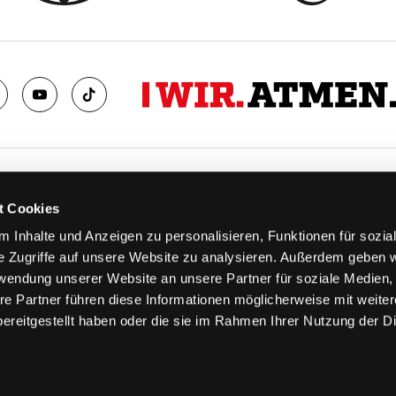
TS
FANS
t Cookies
FAQ
 Inhalte und Anzeigen zu personalisieren, Funktionen für sozia
n
Ab aufs Eis!
e Zugriffe auf unsere Website zu analysieren. Außerdem geben w
n
HAIE KIDS CLUB
rwendung unserer Website an unsere Partner für soziale Medien
llen
Engagement
re Partner führen diese Informationen möglicherweise mit weite
stermine
Goldenen Haie
ereitgestellt haben oder die sie im Rahmen Ihrer Nutzung der D
 & Logen
Geschichte
erkarte
Fanprojekt
Trikotnummer-Historie