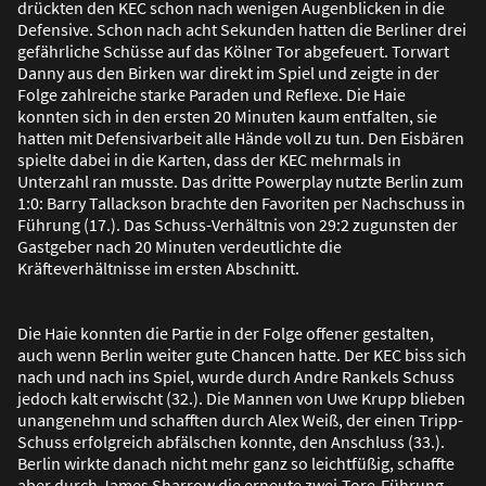
drückten den KEC schon nach wenigen Augenblicken in die
Defensive. Schon nach acht Sekunden hatten die Berliner drei
gefährliche Schüsse auf das Kölner Tor abgefeuert. Torwart
Danny aus den Birken war direkt im Spiel und zeigte in der
Folge zahlreiche starke Paraden und Reflexe. Die Haie
konnten sich in den ersten 20 Minuten kaum entfalten, sie
hatten mit Defensivarbeit alle Hände voll zu tun. Den Eisbären
spielte dabei in die Karten, dass der KEC mehrmals in
Unterzahl ran musste. Das dritte Powerplay nutzte Berlin zum
1:0: Barry Tallackson brachte den Favoriten per Nachschuss in
Führung (17.). Das Schuss-Verhältnis von 29:2 zugunsten der
Gastgeber nach 20 Minuten verdeutlichte die
Kräfteverhältnisse im ersten Abschnitt.
Die Haie konnten die Partie in der Folge offener gestalten,
auch wenn Berlin weiter gute Chancen hatte. Der KEC biss sich
nach und nach ins Spiel, wurde durch Andre Rankels Schuss
jedoch kalt erwischt (32.). Die Mannen von Uwe Krupp blieben
unangenehm und schafften durch Alex Wei
ß
, der einen Tripp-
Schuss erfolgreich abfälschen konnte, den Anschluss (33.).
Berlin wirkte danach nicht mehr ganz so leichtfü
ß
ig, schaffte
aber durch James Sharrow die erneute zwei-Tore-Führung.