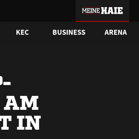
KEC
BUSINESS
ARENA
sgrü
mmer-Historie
pporter Club
Vorverkaufstermine
ß
e
FAQ
Geschichte
Service
-
 AM
T IN