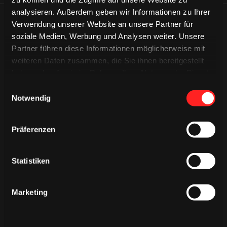
analysieren. Außerdem geben wir Informationen zu Ihrer
Verwendung unserer Website an unsere Partner für
ÄHNLICHE NEWS
soziale Medien, Werbung und Analysen weiter. Unsere
Partner führen diese Informationen möglicherweise mit
weiteren Daten zusammen, die Sie ihnen bereitgestellt
haben oder die sie im Rahmen Ihrer Nutzung der Dienste
gesammelt haben.
Einwilligungsauswahl
Notwendig
Präferenzen
Statistiken
Marketing
DONNERSTAG, 06. AUGUST 2026
Alle Infos zum öffentlichen
Trainingsauftakt am Sonntag im