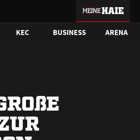
KEC
BUSINESS
ARENA
sgrü
mmer-Historie
pporter Club
Vorverkaufstermine
ß
e
FAQ
Geschichte
Service
GRO
ß
E
ZUR