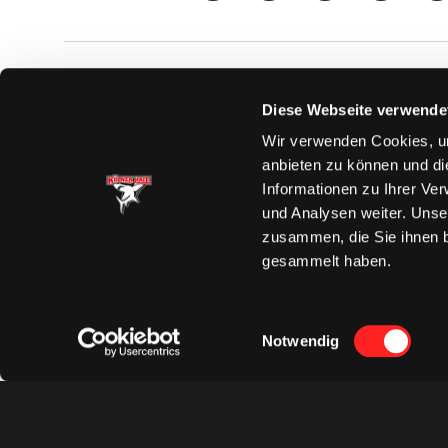
SAISON
TICKE
Diese Webseite verwende
News
Ticketshop
Wir verwenden Cookies, um
Videos
Tageskarte
anbieten zu können und di
Team
Dauerkarte
Informationen zu Ihrer Ve
Spielplan
Verkaufsste
und Analysen weiter. Unse
Tabelle
Vorverkauf
zusammen, die Sie ihnen b
Statistik
VIP-Tickets
gesammelt haben.
Charity-Dau
Einwilligungsauswahl
Notwendig
Datenschut