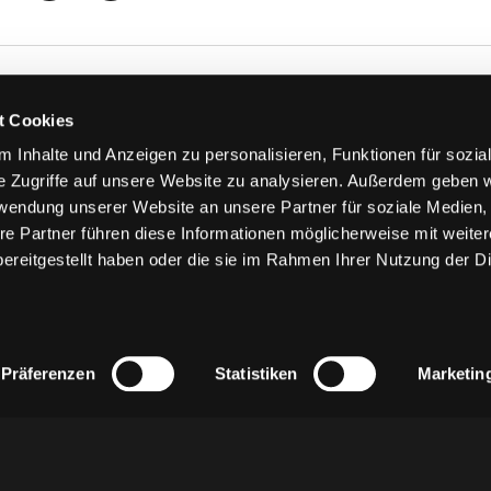
TS
FANS
t Cookies
FAQ
 Inhalte und Anzeigen zu personalisieren, Funktionen für sozia
n
Ab aufs Eis!
e Zugriffe auf unsere Website zu analysieren. Außerdem geben w
n
HAIE KIDS CLUB
rwendung unserer Website an unsere Partner für soziale Medien
llen
Engagement
re Partner führen diese Informationen möglicherweise mit weite
stermine
Goldenen Haie
ereitgestellt haben oder die sie im Rahmen Ihrer Nutzung der D
 & Logen
Geschichte
erkarte
Fanprojekt
Trikotnummer-Historie
Präferenzen
Statistiken
Marketin
z
AGB
Impressum
Kontakt