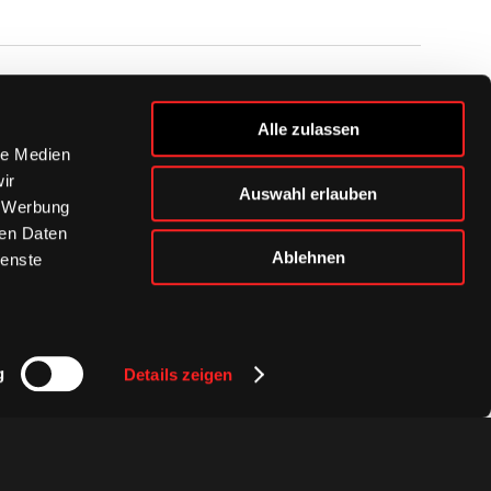
BUSINESS
Alle zulassen
Ihre Ansprechpartner
le Medien
VIP-Tickets & Logen
ir
Auswahl erlauben
Partner
, Werbung
BISSness Club
ren Daten
Supporter Club
Ablehnen
ienste
g
Details zeigen
Presse