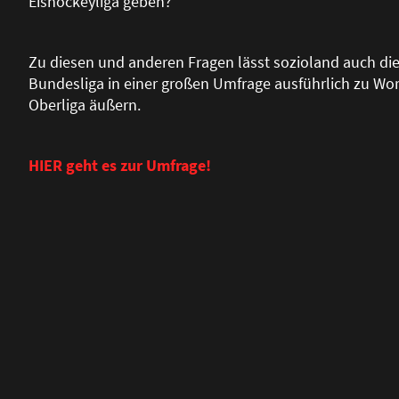
Eishockeyliga geben?
Zu diesen und anderen Fragen lässt sozioland auch die
Bundesliga in einer gro
ß
en Umfrage ausführlich zu Wor
Oberliga äu
ß
ern.
HIER geht es zur Umfrage!