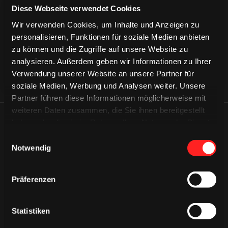
CAPS & CO
CAPS & CO
CAPS & CO
Diese Webseite verwendet Cookies
Wir verwenden Cookies, um Inhalte und Anzeigen zu
personalisieren, Funktionen für soziale Medien anbieten
zu können und die Zugriffe auf unsere Website zu
analysieren. Außerdem geben wir Informationen zu Ihrer
Verwendung unserer Website an unsere Partner für
soziale Medien, Werbung und Analysen weiter. Unsere
Partner führen diese Informationen möglicherweise mit
weiteren Daten zusammen, die Sie ihnen bereitgestellt
haben oder die sie im Rahmen Ihrer Nutzung der Dienste
ÄHNLICHE NEWS
gesammelt haben.
Einwilligungsauswahl
Notwendig
Präferenzen
Statistiken