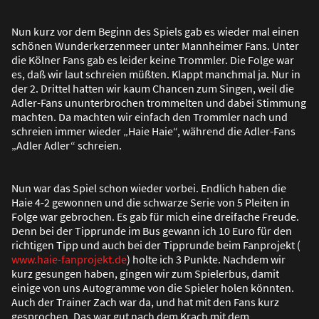
Nun kurz vor dem Beginn des Spiels gab es wieder mal einen
schönen Wunderkerzenmeer unter Mannheimer Fans. Unter
die Kölner Fans gab es leider keine Trommler. Die Folge war
es, da
ß
wir laut schreien mü
ß
ten. Klappt manchmal ja. Nur in
der 2. Drittel hatten wir kaum Chancen zum Singen, weil die
Adler-Fans ununterbrochen trommelten und dabei Stimmung
machten. Da machten wir einfach den Trommler nach und
schreien immer wieder „Haie Haie“, während die Adler-Fans
„Adler Adler“ schreien.
Nun war das Spiel schon wieder vorbei. Endlich haben die
Haie 4-2 gewonnen und die schwarze Serie von 5 Pleiten in
Folge war gebrochen. Es gab für mich eine dreifache Freude.
Denn bei der Tipprunde im Bus gewann ich 10 Euro für den
richtigen Tipp und auch bei der Tipprunde beim Fanprojekt (
www.haie-fanprojekt.de
) holte ich 3 Punkte. Nachdem wir
kurz gesungen haben, gingen wir zum Spielerbus, damit
einige von uns Autogramme von die Spieler holen könnten.
Auch der Trainer Zach war da, und hat mit den Fans kurz
gesprochen. Das war gut nach dem Krach mit dem