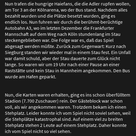
Nun trafen die hungrige Haiefans, die die Adler rupfen wollen,
am Tor 3 an der Kölnarena, wo der Bus stand. Nachdem alles
bezahlt wurden und die Plätze besetzt wurden, ging es
endlich los. Nun fuhren wir durch die berühmt-berüchtige
Autobahn A3, wo im letzten Dezember die Frankfurter
Mannschaft auf dem Weg nach Köln stundenlang im Stau
steckengeblieben war. Die Folge war es, da
ß
das Spiel
abgesagt werden mü
ß
te. Zurück zum Gegenwart: Kurz nach
Siegburg standen wir wieder mal in einem Stau fest. Ein Unfall
war damit schuld, aber der Stau dauerte zum Glück nicht
lange. So waren wir um 19 Uhr nach einer Pause an einer
Raststätte und kein Stau in Mannheim angekommen. Den Bus
wurde am Hafen geparkt.
Nun, die Karten waren erhalten, ging es ins schon überfülltem
Stadion (7.700 Zuschauer) rein. Der Gästeblock war schon
voll, als wir angekommen waren. Trotzdem bekam ich einen
Stehplatz. Leider konnte ich vom Spiel nicht soviel sehen, weil
die Stehplätze katastrophal sind. Auf einem viel zu breiten
Stehplatz stehen 2 Leute auf einem Stehplatz. Daher konnte
ich vom Spiel nicht so viel sehen.