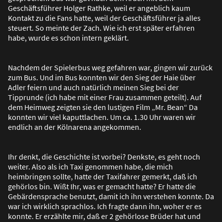
Geschäftsführer Holger Rathke, weil er angeblich kaum
Kontakt zu die Fans hatte, weil der Geschäftsführer ja alles
steuert. So meinte der Zach. Wie ich erst später erfahren
habe, wurde es schon intern geklärt.
Nachdem der Spielerbus weg gefahren war, gingen wir zurück
zum Bus. Und im Bus konnten wir den Sieg der Haie über
Adler feiern und auch natürlich meinen Sieg bei der
Tipprunde (ich habe mit einer Frau zusammen geteilt). Auf
dem Heimweg zeigten sie den lustigen Film „Mr. Bean“ Da
konnten wir viel kaputtlachen. Um ca. 1.30 Uhr waren wir
endlich an der Kölnarena angekommen.
Ihr denkt, die Geschichte ist vorbei? Denkste, es geht noch
weiter. Also als ich Taxi genommen habe, die mich
heimbringen sollte, hatte der Taxifahrer gemerkt, da
ß
ich
gehörlos bin. Wi
ß
t Ihr, was er gemacht hatte? Er hatte die
Gebärdensprache benutzt, damit ich ihn verstehen konnte. Da
war ich wirklich sprachlos. Ich fragte dann ihn, woher er es
konnte. Er erzählte mir, da
ß
er 2 gehörlose Brüder hat und