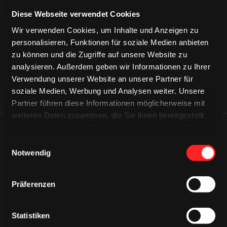
CAPS & CO
Diese Webseite verwendet Cookies
CAPS & CO
CAPS & CO
Wir verwenden Cookies, um Inhalte und Anzeigen zu
personalisieren, Funktionen für soziale Medien anbieten
zu können und die Zugriffe auf unsere Website zu
analysieren. Außerdem geben wir Informationen zu Ihrer
Verwendung unserer Website an unsere Partner für
soziale Medien, Werbung und Analysen weiter. Unsere
Partner führen diese Informationen möglicherweise mit
weiteren Daten zusammen, die Sie ihnen bereitgestellt
haben oder die sie im Rahmen Ihrer Nutzung der Dienste
ÄHNLICHE NEWS
gesammelt haben.
Einwilligungsauswahl
Notwendig
Präferenzen
Statistiken