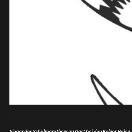
Sieger des Schulmarathons zu Gast bei den Kölner Haien.