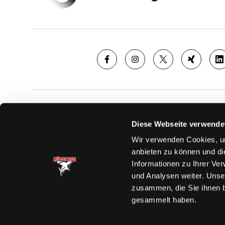
SAISON
TICKE
Diese Webseite verwende
News
Ticketshop
Wir verwenden Cookies, um
Videos
Tageskarte
anbieten zu können und di
Team
Dauerkarte
Informationen zu Ihrer Ve
Spielplan
Verkaufsste
und Analysen weiter. Unse
Tabelle
Vorverkauf
zusammen, die Sie ihnen b
Statistik
VIP-Tickets
gesammelt haben.
Charity-Dau