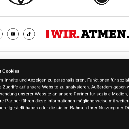
TS
FANS
t Cookies
FAQ
 Inhalte und Anzeigen zu personalisieren, Funktionen für sozia
n
Ab aufs Eis!
e Zugriffe auf unsere Website zu analysieren. Außerdem geben w
n
HAIE KIDS CLUB
rwendung unserer Website an unsere Partner für soziale Medien
llen
Engagement
re Partner führen diese Informationen möglicherweise mit weite
stermine
Goldenen Haie
ereitgestellt haben oder die sie im Rahmen Ihrer Nutzung der D
 & Logen
Geschichte
erkarte
Fanprojekt