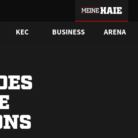
KEC
BUSINESS
ARENA
sgrü
mmer-Historie
pporter Club
Vorverkaufstermine
ß
e
FAQ
Geschichte
Service
DES
E
ONS