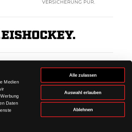
BUSINESS
Alle zulassen
Ihre Ansprechpartner
le Medien
VIP-Tickets & Logen
ir
Auswahl erlauben
Partner
, Werbung
BISSness Club
ren Daten
Supporter Club
Ablehnen
ienste