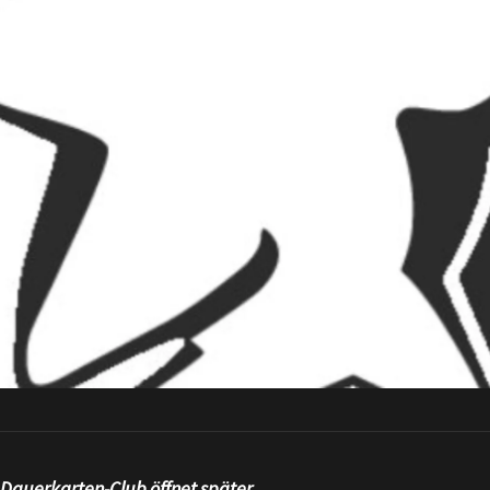
 Dauerkarten-Club öffnet später