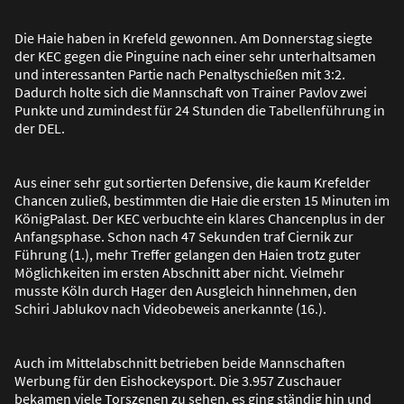
Die Haie haben in Krefeld gewonnen. Am Donnerstag siegte
der KEC gegen die Pinguine nach einer sehr unterhaltsamen
und interessanten Partie nach Penaltyschie
ß
en mit 3:2.
Dadurch holte sich die Mannschaft von Trainer Pavlov zwei
Punkte und zumindest für 24 Stunden die Tabellenführung in
der DEL.
Aus einer sehr gut sortierten Defensive, die kaum Krefelder
Chancen zulie
ß
, bestimmten die Haie die ersten 15 Minuten im
KönigPalast. Der KEC verbuchte ein klares Chancenplus in der
Anfangsphase. Schon nach 47 Sekunden traf Ciernik zur
Führung (1.), mehr Treffer gelangen den Haien trotz guter
Möglichkeiten im ersten Abschnitt aber nicht. Vielmehr
musste Köln durch Hager den Ausgleich hinnehmen, den
Schiri Jablukov nach Videobeweis anerkannte (16.).
Auch im Mittelabschnitt betrieben beide Mannschaften
Werbung für den Eishockeysport. Die 3.957 Zuschauer
bekamen viele Torszenen zu sehen, es ging ständig hin und