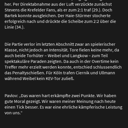
her. Per Direktabnahme aus der Luft verzückte zunächst
Stevens die Krefelder Fans, als er zum 2:1 traf (29.). Doch
Bartek konnte ausgleichen. Der Haie-Stürmer stocherte
erfolgreich nach und drückte die Scheibe zum 2:2 über die
Linie (34.).
Die Partie verlor im letzten Abschnitt zwar an spielerischer
Klasse, nicht jedoch an Intensität. Tore fielen keine mehr, da
auch beide Torhüter – Weibel und Langkow – zum Teil
spektakuläre Paraden zeigten. Da auch in der Overtime kein
Treffer mehr erzielt werden konnte, entschied schlussendlich
das Penaltyschie
ß
en. Für Köln trafen Ciernik und Ullmann
während Weibel kein KEV-Tor zulie
ß
.
Pavlov: „Das waren hart erkämpfte zwei Punkte. Wir haben
gute Moral gezeigt. Wir waren meiner Meinung nach heute
einen Tick besser. Es war eine ehrliche kämpferische Leistung
von uns.“