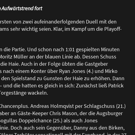
 Aufwärtstrend fort
rsten von zwei aufeinanderfolgenden Duell mit den
ams sehr wichtig seien. Klar, im Kampf um die Playoff-
n die Partie. Und schon nach 1:01 gespielten Minuten
Moritz Müller an der blauen Linie ab. Dessen Schuss
 die Haie. Auch in der Folge übten die Gastgeber
 nach einem Konter über Ryan Jones (4.) und Mirko
, den Spielstand zu Gunsten der Haie zu erhöhen. Dann
und die hatten es gleich in sich: Zunächst lie
ß
Patrick
r Torgestänge wackeln.
n Chancenplus. Andreas Holmqvist per Schlagschuss (21.)
 aber an Gäste-Keeper Chris Mason, der die Augsburger
 Gogullas Doppelchance (25.) als auch Jones
Linie. Doch auch sein Gegenüber, Danny aus den Birken,
Kölner Torhüter sensationell mit der Fanghand, in der 37.