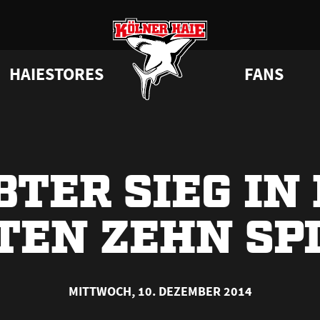
HAIESTORES
FANS
a
 Haie
Junghaie
VIP-Tickets & Logen
Tabelle
Partner
GAMEDAYstore
HAIE KIDS CLUB
Engagement
Statistik
BISSness Club
Dauerkarten
Geburtstag
CHL
Trikotnu
Su
BTER SIEG IN
TEN ZEHN SP
MITTWOCH, 10. DEZEMBER 2014