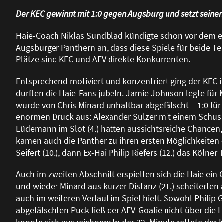
Der KEC gewinnt mit 1:0 gegen Augsburg und setzt seinen
Haie-Coach Niklas Sundblad kündigte schon vor dem e
Augsburger Panthern an, dass diese Spiele für beide Te
Plätze sind KEC und AEV direkte Konkurrenten.
Entsprechend motiviert und konzentriert ging der KEC i
durften die Haie-Fans jubeln. Jamie Johnson legte für 
wurde von Chris Minard unhaltbar abgefälscht – 1:0 für
enormen Druck aus: Alexander Sulzer mit einem Schuss
Lüdemann im Slot (4.) hatten aussichtsreiche Chancen
kamen auch die Panther zu ihren ersten Möglichkeiten – 
Seifert (10.), dann Ex-Hai Philip Riefers (12.) das Kölne
Auch im zweiten Abschnitt erspielten sich die Haie ei
und wieder Minard aus kurzer Distanz (21.) scheiterten
auch im weiteren Verlauf im Spiel hielt. Sowohl Philip
abgefälschten Puck lie
ß
der AEV-Goalie nicht über die 
konnte sich auszeichnen: In der 32. Minute rettete der 