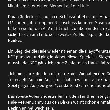
Minute im allerletzten Moment auf der Linie.
Daran änderte sich auch im Schlussdrittel nichts. Mina
(43.) oder John Tripp per Nachschuss konnten Mason 
Birken war für den AEV nicht mehr zu überwinden, mach
sicherte sich am Ende sein zweites Zu-Null-Spiel der l
Punkte.
Ein Sieg, der die Haie wieder näher an die Playoff-Plät
KEC punkten und ging in sieben dieser Spiele als Sieg
musste der KEC gänzlich ohne Zähler nach Hause fahre
„Ich bin sehr zufrieden mit dem Spiel. Wir haben den 
Tor erzielt. Auch im Anschluss haben wir uns viele Chan
Spiel gegen Augsburg vor“, erklärte KEC-Trainer Sundb
Das zweite Aufeinandertreffen mit den Panthern steig
Haie-Keeper Danny aus den Birken warnt schon einmal:
Beginn an hellwach sein.“