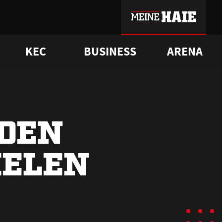
KEC
BUSINESS
ARENA
sgrü
mmer-Historie
pporter Club
Vorverkaufstermine
ß
e
FAQ
Geschichte
Service
 DEN
IELEN