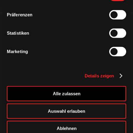
Präferenzen
ÄHNLICHE NEWS
Statistiken
Marketing
Details zeigen
Alle zulassen
Auswahl erlauben
DONNERSTAG, 06. AUGUST 2026
Ablehnen