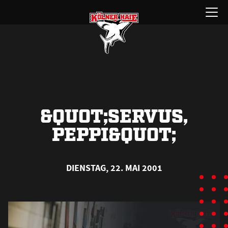
Zum
Menü
Inhalt
öffnen
springen
&QUOT;SERVUS,
PEPPI&QUOT;
DIENSTAG, 22. MAI 2001