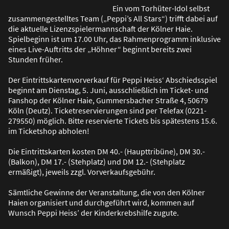
Ein vom Torhüter-Idol selbst
zusammengestelltes Team („Peppi’s All Stars“) trifft dabei auf
die aktuelle Lizenzspielermannschaft der Kölner Haie.
Spielbeginn ist um 17.00 Uhr, das Rahmenprogramm inklusive
eines Live-Auftritts der „Höhner“ beginnt bereits zwei
Stunden früher.
Der Eintrittskartenvorverkauf für Peppi Heiss‘ Abschiedsspiel
beginnt am Dienstag, 5. Juni, ausschlie
ß
lich im Ticket- und
Fanshop der Kölner Haie, Gummersbacher Stra
ß
e 4, 50679
Köln (Deutz). Ticketreservierungen sind per Telefax (0221-
279550) möglich. Bitte reservierte Tickets bis spätestens 15.6.
im Ticketshop abholen!
Die Eintrittskarten kosten DM 40.- (Haupttribüne), DM 30.-
(Balkon), DM 17.- (Stehplatz) und DM 12.- (Stehplatz
ermä
ß
igt), jeweils zzgl. Vorverkaufsgebühr.
Sämtliche Gewinne der Veranstaltung, die von den Kölner
Haien organisiert und durchgeführt wird, kommen auf
Wunsch Peppi Heiss’ der Kinderkrebshilfe zugute.