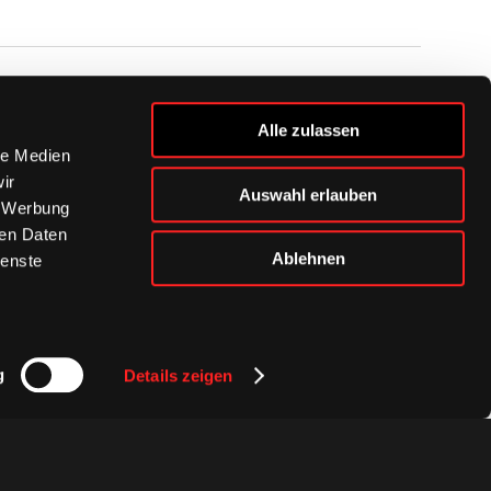
BUSINESS
Alle zulassen
Ihre Ansprechpartner
le Medien
VIP-Tickets & Logen
ir
Auswahl erlauben
Partner
, Werbung
BISSness Club
ren Daten
Supporter Club
Ablehnen
ienste
g
Details zeigen
Presse