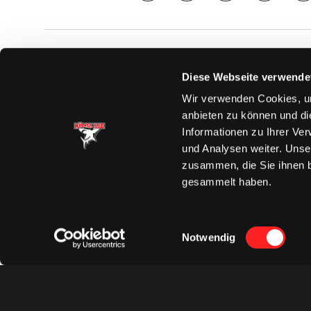
SAISON
TICKE
Diese Webseite verwende
News
Ticketshop
Wir verwenden Cookies, um
Videos
Tageskarte
anbieten zu können und di
Team
Dauerkarte
Informationen zu Ihrer Ve
Spielplan
Verkaufsste
und Analysen weiter. Unse
Tabelle
Vorverkauf
zusammen, die Sie ihnen b
Statistik
VIP-Tickets
gesammelt haben.
Charity-Dau
Einwilligungsauswahl
Notwendig
Datenschut