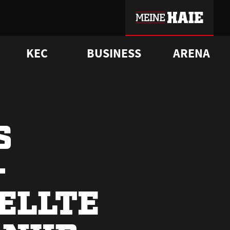
KEC
BUSINESS
ARENA
sgrü
mmer-Historie
pporter Club
Vorverkaufstermine
ß
e
FAQ
Geschichte
Service
S
-
ELLTE