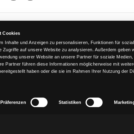
TS
FANS
t Cookies
FAQ
 Inhalte und Anzeigen zu personalisieren, Funktionen für sozia
n
Ab aufs Eis!
e Zugriffe auf unsere Website zu analysieren. Außerdem geben w
n
HAIE KIDS CLUB
rwendung unserer Website an unsere Partner für soziale Medien
llen
Engagement
re Partner führen diese Informationen möglicherweise mit weite
stermine
Goldenen Haie
ereitgestellt haben oder die sie im Rahmen Ihrer Nutzung der D
 & Logen
Geschichte
erkarte
Fanprojekt
Trikotnummer-Historie
Präferenzen
Statistiken
Marketin
z
AGB
Impressum
Kontakt