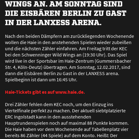
WINGS AN. AM SONNTAG SIND
DIE EISBÄREN BERLIN ZU GAST
IN DER LANXESS ARENA.
Nach den beiden Dämpfern am zurückliegenden Wochenende
wollen die Haie in den anstehenden Spielen wieder zubei
ß
en
und die nächsten Zähler einfahren. Am Freitag tritt der KEC
bei den Schwenninger Wild Wings an (19:30 Uhr). Das Spiel
wird live in der Sportsbar im Haie-Zentrum (Gummersbacher
Str. 4, Köln-Deutz) übertragen. Am Sonntag, 12.02.2017, sind
dann die Eisbären Berlin zu Gast in der LANXESS arena.
Spielbeginn ist dann um 16:45 Uhr.
Haie-Tickets gibt es auf www.haie.de.
Drei Zähler fehlen dem KEC noch, um den Einzug ins
Viertelfinale perfekt zu machen. Der aktuell siebtplatzierte
ERC Ingolstadt kann in den ausstehenden
Hauptrundenspielen noch auf maximal 88 Punkte kommen.
Die Haie haben vor dem Wochenende auf Tabellenplatz vier
bereits 86 Zähler (44 Spiele) auf dem Konto. Hei
ß
t: Der