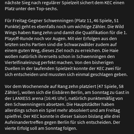
nächste Sieg nach regulärer Spielzeit sichert dem KEC einen
Platz unter den Top-sechs.
Für Freitag-Gegner Schwenningen (Platz 11, 46 Spiele, 51
Punkte) geht es ebenfalls noch um wichtige Zähler. Die Wild
Wings haben Rang zehn und damit die Qualifikation für die 1.
Playoff-Runde noch vor Augen. Mit vier Erfolgen aus den
letzten sechs Partien sind die Schwarzwälder zudem auf
einem guten Weg, dieses Ziel noch zu erreichen. Die Haie
wollen natürlich ihrerseits schon in Schwenningen den
Viertelfinaleinzug perfekt machen. Von den bisherigen
Duellen in der laufenden Spielzeit konnte der KEC zwei für
sich entscheiden und mussten sich einmal geschlagen geben.
Vor dem Wochenende auf Rang zehn platziert (47 Spiele, 58
Zähler), wollen sich die Eisbären Berlin, am Sonntag zu Gast in
der LANXESS arena (16:45 Uhr), natürlich punktemä
ß
ig von
den Schwenningern absetzen. Die Hauptstädter haben
allerdings schon ein Spiel mehr absolviert und am Freitag
spielfrei. Der KEC konnte in dieser Saison bislang alle drei
Aufeinandertreffen gegen Berlin für sich entscheiden. Der
vierte Erfolg soll am Sonntag folgen.