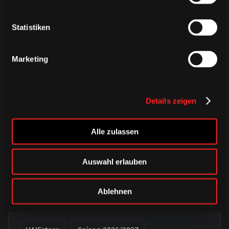
ÄHNLICHE NEWS
Statistiken
Marketing
Details zeigen
Alle zulassen
Auswahl erlauben
DONNERSTAG, 06. AUGUST 2026
Verbunden auf jedem Weg – unser
Ablehnen
Auswärtstrikot 2026/2027