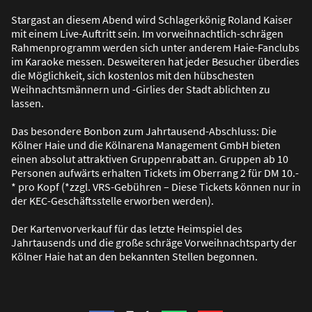
Stargast an diesem Abend wird Schlagerkönig Roland Kaiser
mit einem Live-Auftritt sein. Im vorweihnachtlich-schrägen
Rahmenprogramm werden sich unter anderem Haie-Fanclubs
im Karaoke messen. Desweiteren hat jeder Besucher überdies
die Möglichkeit, sich kostenlos mit den hübschesten
Weihnachtsmännern und -Girlies der Stadt ablichten zu
lassen.
Das besondere Bonbon zum Jahrtausend-Abschluss: Die
Kölner Haie und die Kölnarena Management GmbH bieten
einen absolut attraktiven Gruppenrabatt an. Gruppen ab 10
Personen aufwärts erhalten Tickets im Oberrang 2 für DM 10.-
* pro Kopf (*zzgl. VRS-Gebühren – Diese Tickets können nur in
der KEC-Geschäftsstelle erworben werden).
Der Kartenvorverkauf für das letzte Heimspiel des
Jahrtausends und die gro
ß
e schräge Vorweihnachtsparty der
Kölner Haie hat an den bekannten Stellen begonnen.