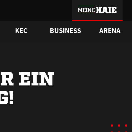
KEC
BUSINESS
ARENA
sgrü
mmer-Historie
pporter Club
Vorverkaufstermine
ß
e
FAQ
Geschichte
Service
R EIN
G!