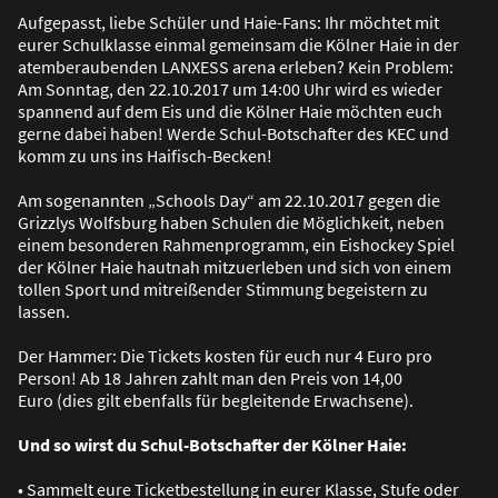
Aufgepasst, liebe Schüler und Haie-Fans: Ihr möchtet mit
eurer Schulklasse einmal gemeinsam die Kölner Haie in der
atemberaubenden LANXESS arena erleben? Kein Problem:
Am Sonntag, den 22.10.2017 um 14:00 Uhr wird es wieder
spannend auf dem Eis und die Kölner Haie möchten euch
gerne dabei haben! Werde Schul-Botschafter des KEC und
komm zu uns ins Haifisch-Becken!
Am sogenannten „Schools Day“ am 22.10.2017 gegen die
Grizzlys Wolfsburg haben Schulen die Möglichkeit, neben
einem besonderen Rahmenprogramm, ein Eishockey Spiel
der Kölner Haie hautnah mitzuerleben und sich von einem
tollen Sport und mitrei
ß
ender Stimmung begeistern zu
lassen.
Der Hammer: Die Tickets kosten für euch nur 4 Euro pro
Person! Ab 18 Jahren zahlt man den Preis von 14,00
Euro (dies gilt ebenfalls für begleitende Erwachsene).
Und so wirst du Schul-Botschafter der Kölner Haie:
• Sammelt eure Ticketbestellung in eurer Klasse, Stufe oder