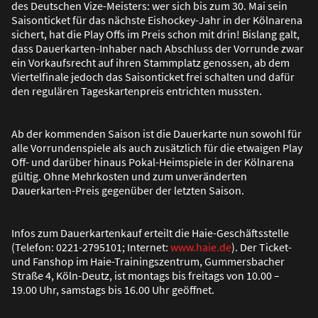
des Deutschen Vize-Meisters: wer sich bis zum 30. Mai sein
Saisonticket für das nächste Eishockey-Jahr in der Kölnarena
sichert, hat die Play Offs im Preis schon mit drin! Bislang galt,
dass Dauerkarten-Inhaber nach Abschluss der Vorrunde zwar
ein Vorkaufsrecht auf ihren Stammplatz genossen, ab dem
Viertelfinale jedoch das Saisonticket frei schalten und dafür
den regulären Tageskartenpreis entrichten mussten.
Ab der kommenden Saison ist die Dauerkarte nun sowohl für
alle Vorrundenspiele als auch zusätzlich für die etwaigen Play
Off- und darüber hinaus Pokal-Heimspiele in der Kölnarena
gültig. Ohne Mehrkosten und zum unveränderten
Dauerkarten-Preis gegenüber der letzten Saison.
Infos zum Dauerkartenkauf erteilt die Haie-Geschäftsstelle
(Telefon: 0221-2795101; Internet:
www.haie.de
). Der Ticket-
und Fanshop im Haie-Trainingszentrum, Gummersbacher
Stra
ß
e 4, Köln-Deutz, ist montags bis freitags von 10.00 –
19.00 Uhr, samstags bis 16.00 Uhr geöffnet.