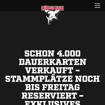
Zum
Menü
Inhalt
öffnen
springen
SCHON 4.000
DAUERKARTEN
VERKAUFT –
STAMMPLÄTZE NOCH
BIS FREITAG
RESERVIERT –
EXKLUSIVES