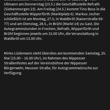
Ullmann am Donnerstag (23.5.) die Geschäftsstelle Refrath
(Siebenmorgen 23). Am Freitag (24.5.) kommt Tino Boss in die
Geschäftsstelle Wipperfürth (Marktplatz 6). Markus Jocher
schlie
ß
lich ist am Montag, 27.5, in Waldbröl (Kaiserstra
ß
e 69-
77) und am Dienstag, 28.5., in Brühl (Markt 14) zu Gast. Die
Autogrammstunden in Frechen, Refrath, Wipperfürth und
Brühl beginnen jeweils um 15.00 Uhr, die Veranstaltung in
Waldbröl um 13.00 Uhr.
Mirko Lüdemann steht überdies am kommenden Samstag, 25.
Mai (15.00 – 16.00 Uhr), im Rahmen des Nippesser
Stra
ß
enfestes auf der Vereinsbühne der Nippesser
Bürgerwehr, Neusser Stra
ß
e, für Autogrammwünsche zur
Verfügung.