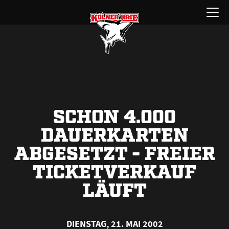
Zum
Menü
Inhalt
öffnen
springen
SCHON 4.000
DAUERKARTEN
ABGESETZT - FREIER
TICKETVERKAUF
LÄUFT
DIENSTAG, 21. MAI 2002