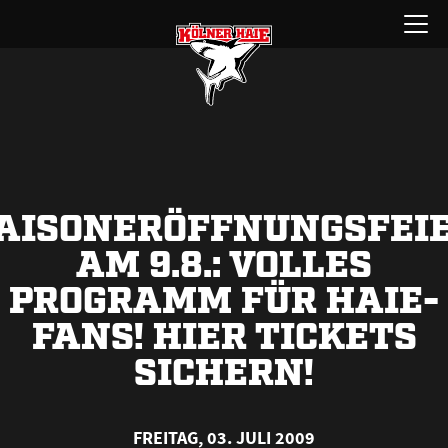
Zum
Menü
Inhalt
öffnen
springen
AISONERÖFFNUNGSFEI
AM 9.8.: VOLLES
PROGRAMM FÜR HAIE-
FANS! HIER TICKETS
SICHERN!
FREITAG, 03. JULI 2009