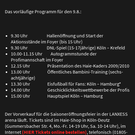
Das vorläufige Programm für den 9.8.:
9.30 Uhr Hallenöffnung und Start der
Aktionsstände im Foyer (bis 15 Uhr)
9.30 Uhr DNL-Spiel (15-17jährige) Köln – Krefeld
10.00-11.15 Uhr Autogrammstunde der
Profimannschaft im Foyer
12.15 Uhr Präsentation des Haie-Kaders 2009/2010
13.00 Uhr Öffentliches Bambini-Training (sechs-
achtjährige)
13.30 Uhr Eisfu
ß
ball für Fans: Köln – Hamburg*
14.00 Uhr Geschicklichkeitswettbewerbe der Profis
15.00 Uhr Hauptspiel Köln – Hamburg
Der Vorverkauf für die Saisoneröffnungsfeier in der LANXESS
arena läuft. Tickets sind im Haie-Shop in Köln-Deutz
(Gummersbacher Str. 4, Mo.-Fr. 14-19 Uhr, Sa. 10-14 Uhr), im
Internet
(HIER Tickets online bestellen)
, telefonisch (01805-