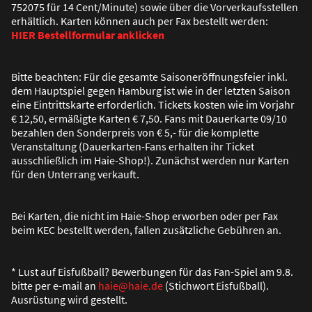
752075 für 14 Cent/Minute) sowie über die Vorverkaufsstellen
erhältlich. Karten können auch per Fax bestellt werden:
HIER Bestellformular anklicken
Bitte beachten: Für die gesamte Saisoneröffnungsfeier inkl.
dem Hauptspiel gegen Hamburg ist wie in der letzten Saison
eine Eintrittskarte erforderlich. Tickets kosten wie im Vorjahr
€ 12,50, ermä
ß
igte Karten € 7,50. Fans mit Dauerkarte 09/10
bezahlen den Sonderpreis von € 5,- für die komplette
Veranstaltung (Dauerkarten-Fans erhalten ihr Ticket
ausschlie
ß
lich im Haie-Shop!). Zunächst werden nur Karten
für den Unterrang verkauft.
Bei Karten, die nicht im Haie-Shop erworben oder per Fax
beim KEC bestellt werden, fallen zusätzliche Gebühren an.
* Lust auf Eisfu
ß
ball? Bewerbungen für das Fan-Spiel am 9.8.
bitte per e-mail an
haie@haie.de
(Stichwort Eisfu
ß
ball).
Ausrüstung wird gestellt.