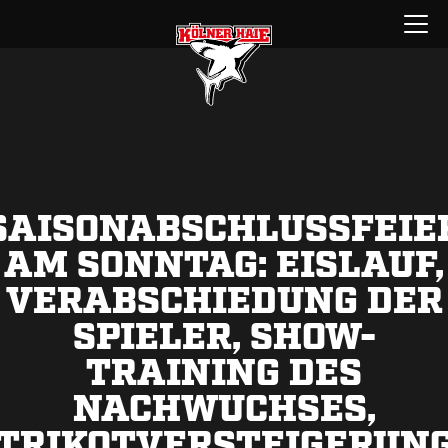
Zum
Menü
Inhalt
öffnen
springen
SAISONABSCHLUSSFEIE
AM SONNTAG: EISLAUF,
VERABSCHIEDUNG DER
SPIELER, SHOW-
TRAINING DES
NACHWUCHSES,
TRIKOTVERSTEIGERUN