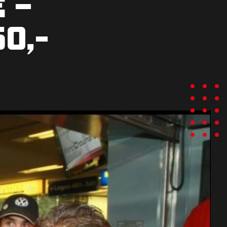
 –
0,-