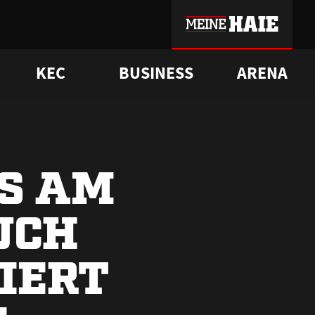
KEC
BUSINESS
ARENA
sgrü
mmer-Historie
pporter Club
Vorverkaufstermine
ß
e
FAQ
Geschichte
Service
S AM
UCH
IERT