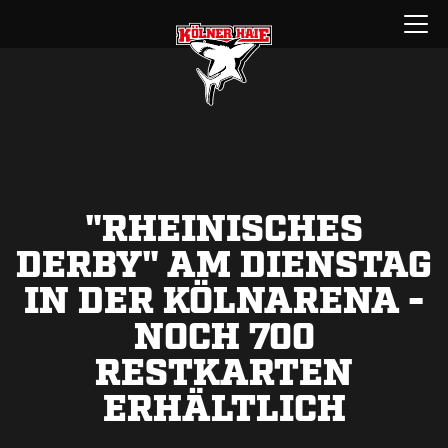
Zum
Menü
Inhalt
öffnen
springen
"RHEINISCHES
DERBY" AM DIENSTAG
IN DER KÖLNARENA -
NOCH 700
RESTKARTEN
ERHÄLTLICH