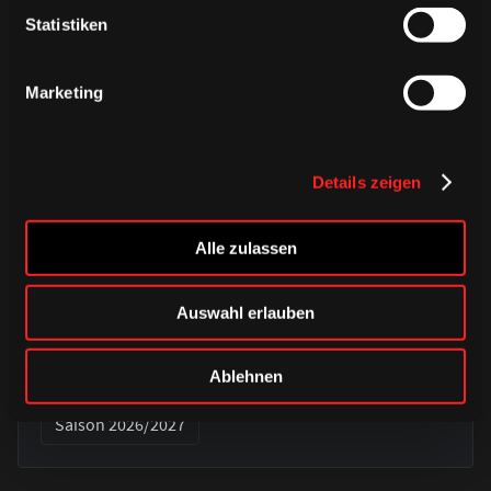
Statistiken
Marketing
Details zeigen
Alle zulassen
DONNERSTAG, 06. AUGUST 2026
Alle Infos zum öffentlichen
Auswahl erlauben
Trainingsauftakt am Sonntag im
Haie-Zentrum
Ablehnen
Saison 2026/2027